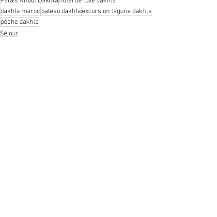
Palais Rhoul Dakhla
hôtel de luxe dakhla
dakhla maroc
bateau dakhla
excursion lagune dakhla
pêche dakhla
Séjour
Voir tout
Posts récents