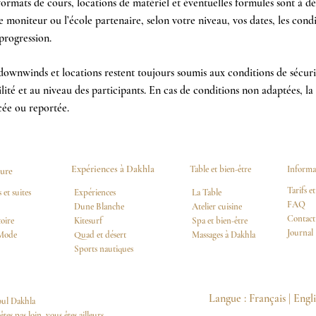
, formats de cours, locations de matériel et éventuelles formules sont à dé
e moniteur ou l’école partenaire, selon votre niveau, vos dates, les cond
 progression.
 downwinds et locations restent toujours soumis aux conditions de sécuri
bilité et au niveau des participants. En cas de conditions non adaptées, la
cée ou reportée.
Expériences à Dakhla
Table et bien-être
Informa
ure
Tarifs e
et suites
Expériences
La Table
FAQ
Dune Blanche
Atelier cuisine
Contact 
oire
Kitesurf
Spa et bien-être
Journal
 Mode
Quad et désert
Massages à Dakhla
Sports nautiques​
Langue :
Français
|
Engl
oul Dakhla
êtes pas loin, vous êtes ailleurs.