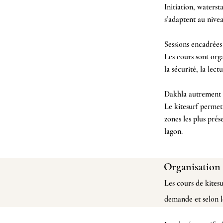
Initiation, watersta
s’adaptent au nive
Sessions encadrées
Les cours sont orga
la sécurité, la lec
Dakhla
autrement
Le kitesurf permet 
zones les plus pré
lagon.
Organisation 
Les cours de kitesu
demande et selon le