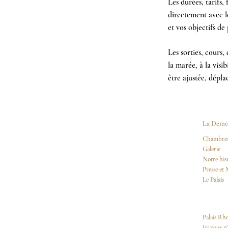
​Les durées, tarifs
directement avec l
et vos objectifs de
Les sorties, cours,
la marée, à la visi
être ajustée, dépla
La Deme
Chambres 
Galerie
Notre hist
Presse et
Le Palais
Palais Rh
Ici vous n'