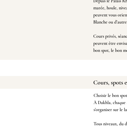
Depuis le
Palais R
marée, houle, nivea
peuvent vous orien
Blanche
ou d’autre
Cours privés, séan
peuvent être envisag
bon spot, le bon m
Cours, spots 
Choisir le bon spo
À Dakhla, chaque sp
s’organiser sur le 
Tous niveaux, du 