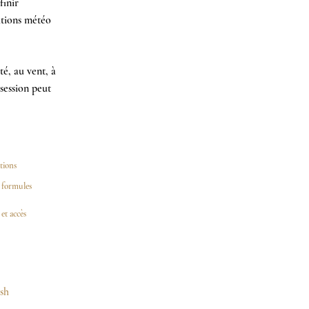
finir
itions météo
té, au vent, à
 session peut
tions
t formules
et accès
ish