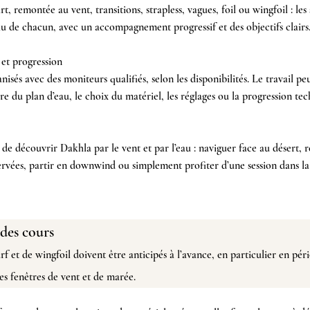
rt, remontée au vent, transitions, strapless, vagues, foil ou wingfoil : les
au de chacun, avec un accompagnement progressif et des objectifs clairs
 et progression
nisés avec des moniteurs qualifiés, selon les disponibilités. Le travail pe
ture du plan d’eau, le choix du matériel, les réglages ou la progression te
de découvrir Dakhla par le vent et par l’eau : naviguer face au désert, r
servées, partir en downwind ou simplement profiter d’une session dans l
des cours
rf et de wingfoil doivent être anticipés à l’avance, en particulier en pér
s fenêtres de vent et de marée.​