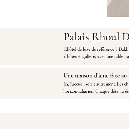
Palais Rhoul 
L'hôtel de luxe de référence à Dakh
d'hôtes singulière, avec une table qui
​Une maison d’âme face au
Ici, l'accueil se vit autrement. Les
ch
horizon saharien.
Chaque détail
a ét