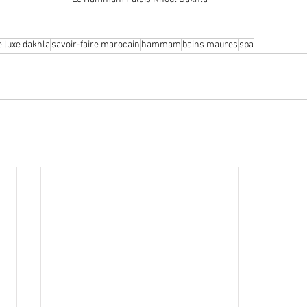
e luxe dakhla
savoir-faire marocain
hammam
bains maures
spa