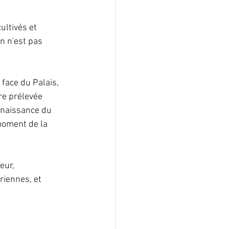
ultivés et 
n n'est pas 
face du Palais, 
re prélevée 
nnaissance du 
moment de la 
eur, 
iennes, et 