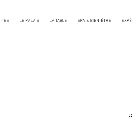
ITES
LE PALAIS
LA TABLE
SPA & BIEN-ÊTRE
EXPÉ