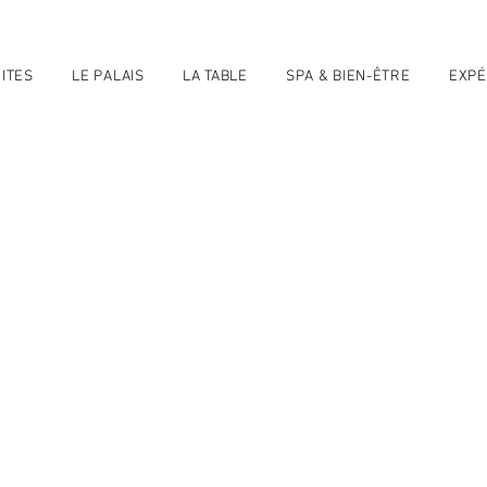
ITES
LE PALAIS
LA TABLE
SPA & BIEN-ÊTRE
EXPÉ