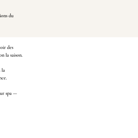
tions du
oir des
 la saison.​
 la
nce.
our spa —