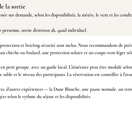
e la sortie
posée sur demande,
selon les disponibilités, la météo, le vent et les condi
r personne,
sortie d'environ 2h, quad individuel.
 protection et briefing sécurité sont inclus. Nous recommandons de prév
un chèche ou foulard, une protection solaire et un coupe-vent léger selon
e en petit groupe, avec un guide local. L'itinéraire peut être modulé selon
 le sable et le niveau des participants. La réservation est conseillée à l'ava
ec d'autres expériences — la Dune Blanche, une pause nomade, un ret
ées selon le rythme du séjour et les disponibilités.