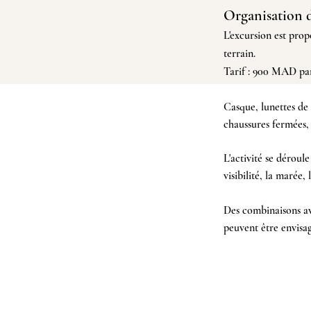
Organisation d
L'excursion est pro
terrain.
Tarif : 900 MAD pa
Casque, lunettes de
chaussures fermées, 
L'activité se déroul
visibilité, la marée,
Des combinaisons av
peuvent être envisag