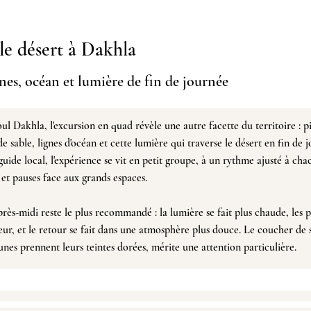
le désert à Dakhla
nnes, océan et lumière de fin de journée
oul Dakhla
, l'excursion en quad révèle une autre facette du territoire : pi
de sable, lignes d'océan et cette lumière q
ui traverse le désert en fin de 
ide local, l'expérience se vit en petit groupe, à un rythme ajusté à ch
et pauses face aux grands espaces.
après-midi reste le plus recommandé : la lumière se fait plus chaude, les 
ur, et le retour se fait dans une atmosphère plus douce.
Le coucher de 
unes prennent leurs teintes dorées, mérite une attention particulière.