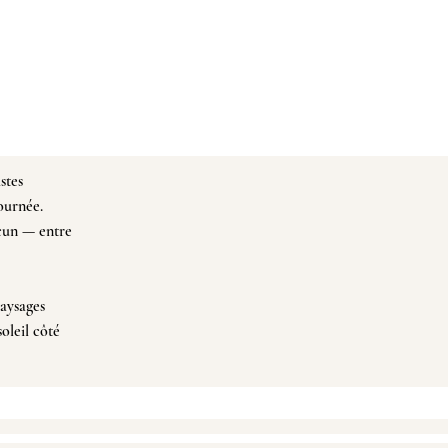
stes
journée.
acun — entre
paysages
soleil
côté